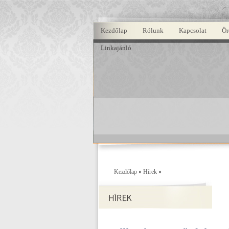
Kezdőlap
Rólunk
Kapcsolat
Ör
Linkajánló
Kezdőlap
»
Hírek
»