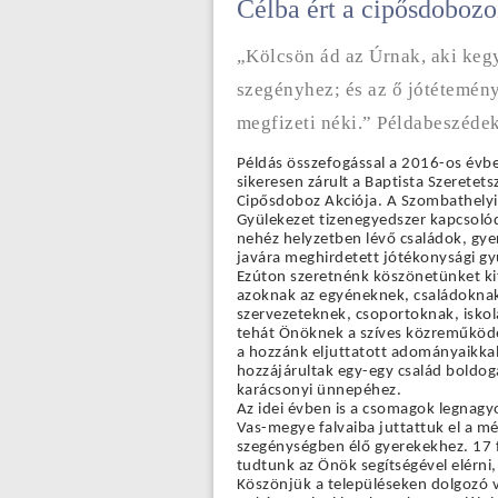
Célba ért a cipősdobozo
„Kölcsön ád az Úrnak, aki keg
szegényhez; és az ő jótétemén
megfizeti néki.” Példabeszéde
Példás összefogással a 2016-os évben
sikeresen zárult a Baptista Szeretetsz
Cipősdoboz Akciója. A Szombathelyi 
Gyülekezet tizenegyedszer kapcsolód
nehéz helyzetben lévő családok, gye
javára meghirdetett jótékonysági gy
Ezúton szeretnénk köszönetünket kif
azoknak az egyéneknek, családoknak
szervezeteknek, csoportoknak, iskol
tehát Önöknek a szíves közreműködé
a hozzánk eljuttatott adományaikkal
hozzájárultak egy-egy család boldog
karácsonyi ünnepéhez.
Az idei évben is a csomagok legnagyo
Vas-megye falvaiba juttattuk el a mél
szegénységben élő gyerekekhez. 17 f
tudtunk az Önök segítségével elérni,
Köszönjük a településeken dolgozó v