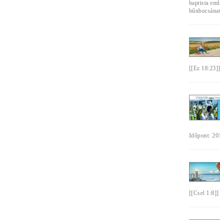
baptista em
bűnbocsánat,
[[Ez 18:23]
Időpont: 201
[[Csel 1:8]