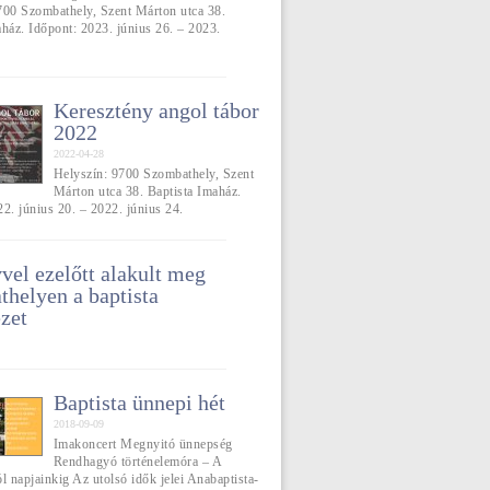
700 Szombathely, Szent Márton utca 38.
aház. Időpont: 2023. június 26. – 2023.
Keresztény angol tábor
2022
2022-04-28
Helyszín: 9700 Szombathely, Szent
Márton utca 38. Baptista Imaház.
2. június 20. – 2022. június 24.
vel ezelőtt alakult meg
helyen a baptista
zet
Baptista ünnepi hét
2018-09-09
Imakoncert Megnyitó ünnepség
Rendhagyó történelemóra – A
l napjainkig Az utolsó idők jelei Anabaptista-