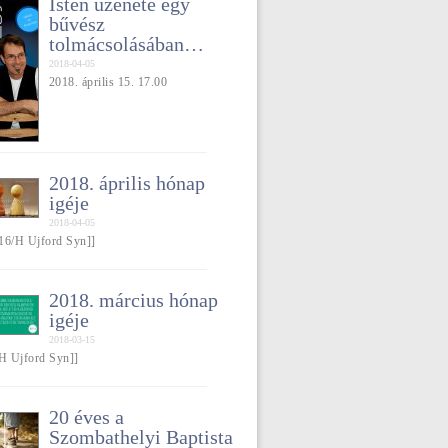
Isten üzenete egy
bűvész
tolmácsolásában…
2018-04-05
2018. április 15. 17.00
2018. április hónap
igéje
2018-04-05
16/H Ujford Syn]]
2018. március hónap
igéje
2018-03-15
/H Ujford Syn]]
20 éves a
Szombathelyi Baptista