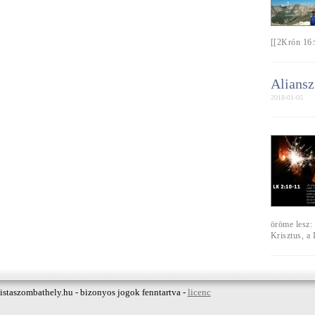
[[2Krón 16:
Aliansz
2018-01-05
öröme lesz: 
Krisztus, a
istaszombathely.hu - bizonyos jogok fenntartva -
licenc