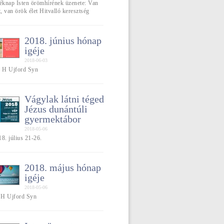
léknap Isten örömhírének üzenete: Van
 van örök élet Hitvalló keresztség
2018. június hónap
igéje
2018-06-03
] H Ujford Syn
Vágylak látni téged
Jézus dunántúli
gyermektábor
2018-05-06
8. július 21-26.
2018. május hónap
igéje
2018-05-06
] H Ujford Syn