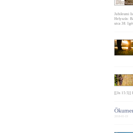
Jubileumi Is
Helyszín: B
utca 38. Igé
[[Jn 15:5]]
Ökumen
2018-01-19