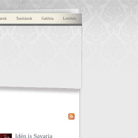
atok
Tanítások
Galéria
Letöltés
Idén is Savaria