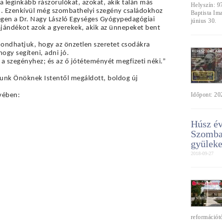
a leginkább rászorulókat, azokat, akik talán más 
Helyszín: 9
. Ezenkívül még szombathelyi szegény családokhoz 
Baptista Im
egen a Dr. Nagy László Egységes Gyógypedagógiai 
június 30.
ándékot azok a gyerekek, akik az ünnepeket bent 
ondhatjuk, hogy az önzetlen szeretet csodákra 
ogy segíteni, adni jó.
 a szegényhez; és az ő jótéteményét megfizeti néki.”
nunk Önöknek Istentől megáldott, boldog új 
Időpont: 202
vében:
Húsz év
Szombat
gyüleke
2018-09-27
reformációtó