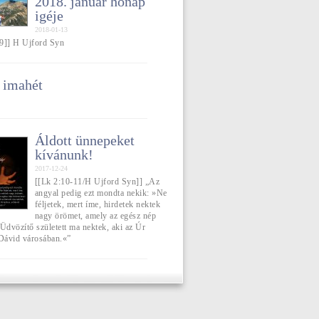
2018. január hónap
igéje
2018-01-13
9]] H Ujford Syn
 imahét
Áldott ünnepeket
kívánunk!
2017-12-24
[[Lk 2:10-11/H Ujford Syn]] „Az
angyal pedig ezt mondta nekik: »Ne
féljetek, mert íme, hirdetek nektek
nagy örömet, amely az egész nép
Üdvözítő született ma nektek, aki az Úr
 Dávid városában.«”