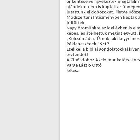
önkénteseivel igyekeztek megtalálni 
ajándékot nem is kaptak az ünnepen
jutattunk el dobozokat, illetve Kősz
Módszertani Intézményben kaptak aj
töltötték.
Nagy örömünkre az idei évben is elm
képes, és átélhettük megint együtt, h
„Kölcsön ád az Úrnak, aki kegyelmes
Példabeszédek 19:17
Ezekkel a bibliai gondolatokkal kívá
esztendőt!
A Cipősdoboz Akció munkatársai ne
Varga László Ottó
lelkész