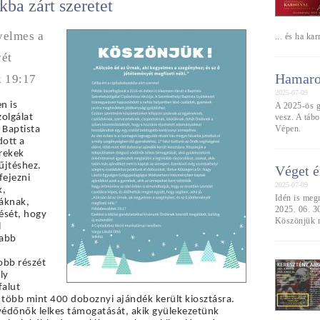
kba zárt szeretet
yelmes a
... és ha ka
yét
Hamaros
k 19:17
2025-07-09
 is 
A 2025-ös g
vesz. A tábo
olgálat 
Vépen.
Baptista 
ott a 
rekek 
űjtéshez.
Véget é
ejezni 
2025-07-09
, 
Idén is meg
áknak, 
2025. 06. 30
sét, hogy 
Köszönjük m
 
abb 
bb részét 
y 
alut 
 több mint 400 doboznyi ajándék került kiosztásra. 
édőnők lelkes támogatását, akik gyülekezetünk 