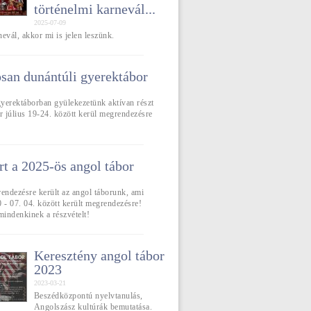
történelmi karnevál...
2025-07-09
rnevál, akkor mi is jelen leszünk.
an dunántúli gyerektábor
yerektáborban gyülekezetünk aktívan részt
r július 19-24. között kerül megrendezésre
rt a 2025-ös angol tábor
rendezésre került az angol táborunk, ami
 - 07. 04. között került megrendezésre!
indenkinek a részvételt!
Keresztény angol tábor
2023
2023-03-21
Beszédközpontú nyelvtanulás,
Angolszász kultúrák bemutatása.