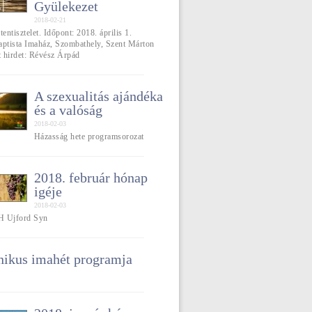
Gyülekezet
2018-02-21
tentisztelet. Időpont: 2018. április 1.
aptista Imaház, Szombathely, Szent Márton
t hirdet: Révész Árpád
A szexualitás ajándéka
és a valóság
2018-02-03
Házasság hete programsorozat
2018. február hónap
igéje
2018-02-03
 H Ujford Syn
ikus imahét programja